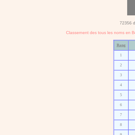
72356 d
Classement des tous les noms en B
Rang
1
2
3
4
5
6
7
8
9