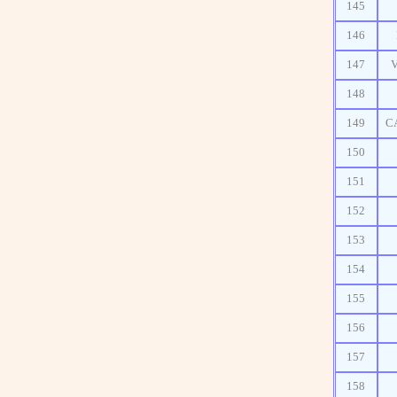
145
146
147
148
149
C
150
151
152
153
154
155
156
157
158