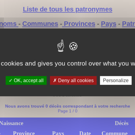
Liste de tous les patronymes
énoms
-
Communes
-
Provinces
-
Pays
-
Pat
Sources
GeneaFrancoBelge
 cookies and gives you control over what you w
Saisie faite par
Jean Merchez
OK, accept all
Deny all cookies
Personalize
Résultats
Nous avons trouvé 0 décès correspondant à votre recherche
Page 1 / 0
Naissance
Décès
e
Province
Pays
Date
Commune