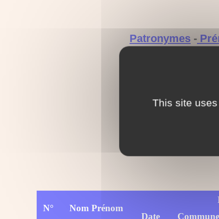
Patronymes
-
Pr
This site uses
N°
Nom Prénom
Date
Commun