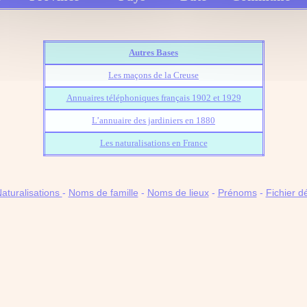
Autres Bases
Les maçons de la Creuse
Annuaires téléphoniques français 1902 et 1929
L’annuaire des jardiniers en 1880
Les naturalisations en France
aturalisations
-
Noms de famille
-
Noms de lieux
-
Prénoms
-
Fichier 