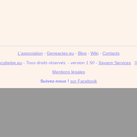
L'association
-
Geneactes.eu
-
Blog
-
Wiki
-
Contacts
ncobelge.eu
- Tous droits réservés. - version 1.50 -
Xayann Services
|
Mentions légales
Suivez-nous !
sur Facebook