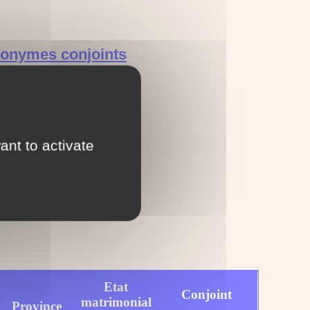
ronymes conjoints
ant to activate
Etat
Conjoint
matrimonial
Province