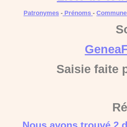
Patronymes
-
Prénoms
-
Commune
S
GeneaF
Saisie faite
Ré
Nous avons trouvé 2 d