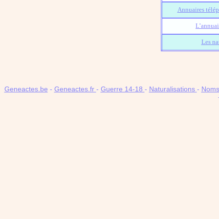
Annuaires télép
L’annuai
Les na
Geneactes.be
-
Geneactes.fr
-
Guerre 14-18
-
Naturalisations
-
Noms 