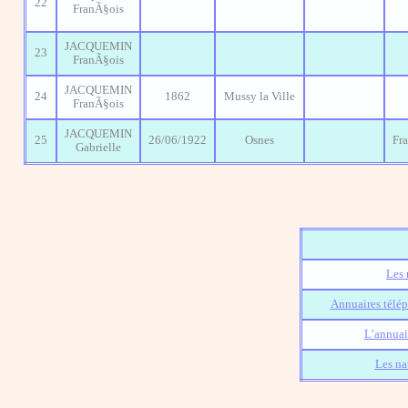
22
FranÃ§ois
JACQUEMIN
23
FranÃ§ois
JACQUEMIN
24
1862
Mussy la Ville
FranÃ§ois
JACQUEMIN
25
26/06/1922
Osnes
Fr
Gabrielle
Les 
Annuaires télép
L’annuai
Les na