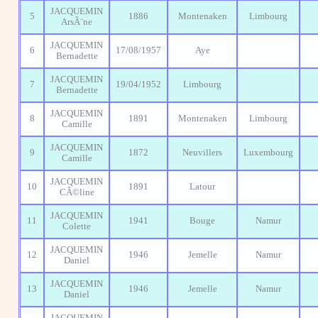
JACQUEMIN
5
1886
Montenaken
Limbourg
ArsÃ¨ne
JACQUEMIN
6
17/08/1957
Aye
Bernadette
JACQUEMIN
7
19/04/1952
Limbourg
Bernadette
JACQUEMIN
8
1891
Montenaken
Limbourg
Camille
JACQUEMIN
9
1872
Neuvillers
Luxembourg
Camille
JACQUEMIN
10
1891
Latour
CÃ©line
JACQUEMIN
11
1941
Bouge
Namur
Colette
JACQUEMIN
12
1946
Jemelle
Namur
Daniel
JACQUEMIN
13
1946
Jemelle
Namur
Daniel
JACQUEMIN