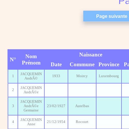
Pa
Naissance
Nom
N°
Prénom
Date
Commune
Province
P
JACQUEMIN
1
1933
Moircy
Luxembourg
AndrÃ©
JACQUEMIN
2
AndrÃ©e
JACQUEMIN
3
AndrÃ©e
23/02/1927
Autelbas
Germaine
JACQUEMIN
4
21/12/1954
Rocourt
Anne