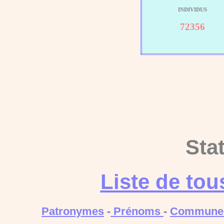
INDIVIDUS
72356
Sta
Liste de to
Patronymes
-
Prénoms
-
Commune