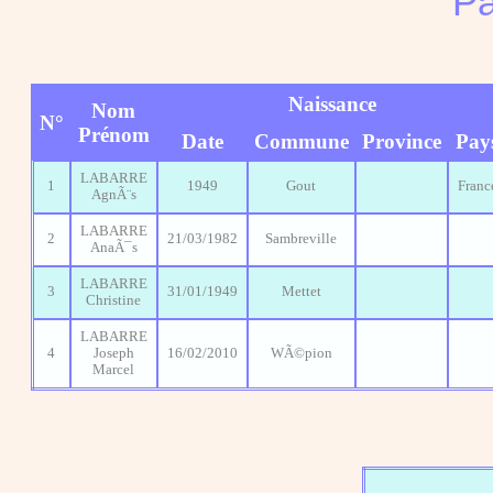
Pa
Naissance
Nom
N°
Prénom
Date
Commune
Province
Pay
LABARRE
1
1949
Gout
Franc
AgnÃ¨s
LABARRE
2
21/03/1982
Sambreville
AnaÃ¯s
LABARRE
3
31/01/1949
Mettet
Christine
LABARRE
4
Joseph
16/02/2010
WÃ©pion
Marcel