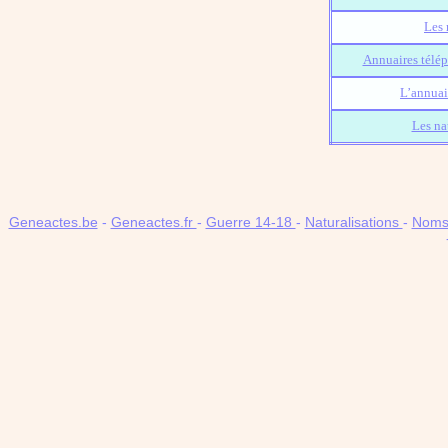
Les 
Annuaires télép
L’annuai
Les na
Geneactes.be
-
Geneactes.fr
-
Guerre 14-18
-
Naturalisations
-
Noms 