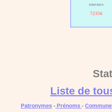
INDIVIDUS
72356
Sta
Liste de to
Patronymes
-
Prénoms
-
Commune