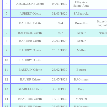
Ellignies-
4
ASSOIGNONS Odette
04/01/1932
Sainte-Anne
5
AUBERT Odette
31/03/1929
PÃ©ruwelz
Bruxell
6
BALEINE Odette
1924
Bruxelles
capital
7
BALFROID Odette
1977
Namur
Namu
8
BARTIER Odette
22/03/1924
Namur
9
BAUDRY Odette
25/11/1933
Melles
10
BAUDRY Odette
11
BAUDUIN Odette
23/02/1939
Boussu
12
BAUSIR Odette
23/05/1928
HÃ©rinnes
13
BEARELLE Odette
30/10/1930
Bray
14
BEAUPAIN Odette
18/11/1937
Vielsalm
15
BEAUSIR Odette
23/05/1928
HÃ©rinnes