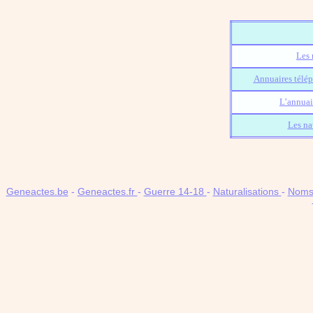
Les 
Annuaires télép
L’annuai
Les na
Geneactes.be
-
Geneactes.fr
-
Guerre 14-18
-
Naturalisations
-
Noms 