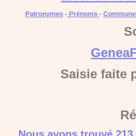
Patronymes
-
Prénoms
-
Commune
S
GeneaF
Saisie faite
Ré
Nous avons trouvé 213 