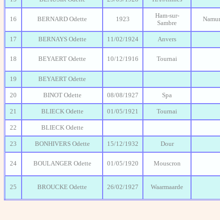
Ham-sur-
16
BERNARD Odette
1923
Namu
Sambre
17
BERNAYS Odette
11/02/1924
Anvers
18
BEYAERT Odette
10/12/1916
Tournai
19
BEYAERT Odette
20
BINOT Odette
08/08/1927
Spa
21
BLIECK Odette
01/05/1921
Tournai
22
BLIECK Odette
23
BONHIVERS Odette
15/12/1932
Dour
24
BOULANGER Odette
01/05/1920
Mouscron
25
BROUCKE Odette
26/02/1927
Waarmaarde