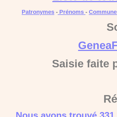
Patronymes
-
Prénoms
-
Commune
S
GeneaF
Saisie faite
Ré
Nous avons trouvé 331 