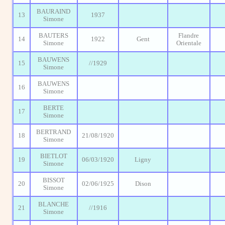
BAURAIND
13
1937
Simone
BAUTERS
Flandre
14
1922
Gent
Simone
Orientale
BAUWENS
15
//1929
Simone
BAUWENS
16
Simone
BERTE
17
Simone
BERTRAND
18
21/08/1920
Simone
BIETLOT
19
06/03/1920
Ligny
Simone
BISSOT
20
02/06/1925
Dison
Simone
BLANCHE
21
//1916
Simone