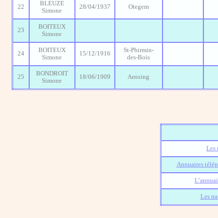
BLEUZE
22
28/04/1937
Otegem
Simone
BOITEUX
23
Simone
BOITEUX
St-Phirmin-
24
15/12/1916
Simone
des-Bois
BONDROIT
25
18/06/1909
Antoing
Simone
Les 
Annuaires télép
L’annuai
Les na