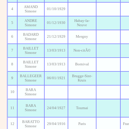
AMAND
4
01/10/1929
Simone
ANDRE
Habay-la-
5
01/12/1930
Simone
Neuve
BADARD
6
21/12/1929
Mergny
Simone
BAILLET
7
13/03/1913
Non-citÃ©
Simone
BAILLET
8
13/03/1913
Bornival
Simone
BALLEGEER
Brugge-Sint-
9
06/01/1921
Simone
Kruis
BARA
10
Simone
BARA
11
24/04/1927
Tournai
Simone
BARATTO
12
29/04/1916
Paris
Fra
Simone