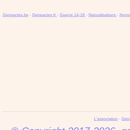
Geneactes.be
-
Geneactes.fr
-
Guerre 14-18
-
Naturalisations
-
Noms 
L'association
-
Gen