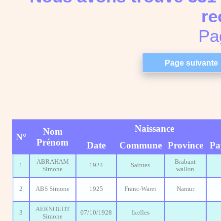
re
Pa
Naissance
Nom
N°
Prénom
Date
Commune
Province
Pa
ABRAHAM
Brabant
1
1924
Saintes
Simone
wallon
2
ABS Simone
1925
Franc-Waret
Namur
AERNOUDT
3
07/10/1928
Ixelles
Simone